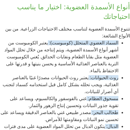
أنواع الأسمدة العضوية: اختيار ما يناسب
احتياجاتك
تتنوع الأسمدة العضوية لتناسب مختلف الاحتياجات الزراعية. من بين
الأنواع الشائعة:
السماد العضوي المتحلل (كومبوست):
يعتبر الكومبوست من
أشهر أنواع الأسمدة العضوية، ويتم إنتاجه من خلال تحلل المواد
العضوية مثل بقايا الطعام ونفايات الحدائق. يُغني الكومبوست
التربة بالعناصر الغذائية الأساسية و يحسن بنيتها و قدرتها على
الاحتفاظ بالماء.
روث الحيوانات:
يعتبر روث الحيوانات مصدرًا غنيًا بالعناصر
الغذائية، ويجب تحلله بشكل كامل قبل استخدامه كسماد لتجنب
أي أضرار للنباتات.
مسحوق العظام:
غني بالفوسفور والكالسيوم، ويساعد على
تقوية جذور النباتات وتحسين إنتاج الزهور والثمار.
طحالب البحر:
مصدر طبيعي غني بالعناصر الدقيقة ويساعد على
تحسين نمو النباتات ومقاومتها للأمراض.
الدبال:
يتكون الدبال من تحلل المواد العضوية على مدى فترات