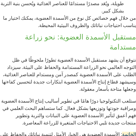
طويلة، ويُعَد مصدرًا مستدامًا للعناصر الغذائية ويُحسن بنية التربة
بشكل كبير.
من خلال فهم خصائص كل نوع من الأسمدة العضوية، يمكنك اختيار ما
يناسب احتياجات نباتاتك والظروف البيئية المحيطة.
مستقبل الأسمدة العضوية: نحو زراعة
مستدامة
نتوقع أن يشهد مستقبل الأسمدة العضوية تطورًا ملحوظًا في ظل
التوجه العالمي نحو الزراعة المستدامة والحفاظ على البيئة. سيزداد
الطلب على الأسمدة العضوية كمصدر آمن ومستدام للعناصر الغذائية،
وسيشهد قطاع إنتاج الأسمدة العضوية ابتكارات جديدة لتحسين كفاءتها
وجعلها متاحة بأسعار معقولة.
ستلعب التكنولوجيا دورًا هامًا في تطوير أساليب إنتاج الأسمدة العضوية
ومراقبة جودتها وتوزيعها بشكل فعال. كما ستساهم البحث العلمي في
فهم أعمق لتأثير الأسمدة العضوية على النباتات والتربة وتطوير
منتجات جديدة تلبي الاحتياجات المتغيرة للزراعة المعاصرة.
الخاتمة
: الأسمدة العضوية هي الخيار الأمثل لتنمية نباتاتك والحفاظ على