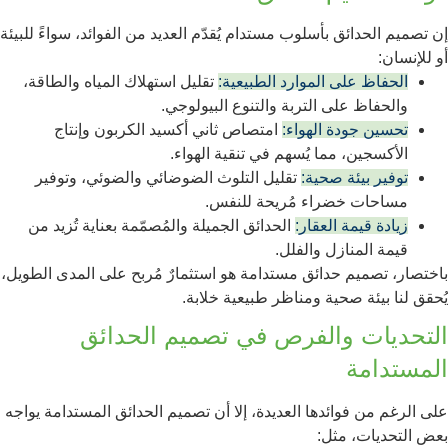
إن تصميم الحدائق بأسلوب مستدام يُقدّم العديد من الفوائد، سواءً للبيئة
أو للإنسان:
الحفاظ على الموارد الطبيعية:
تقليل استهلاك المياه والطاقة،
والحفاظ على التربة والتنوع البيولوجي.
تحسين جودة الهواء:
امتصاص ثاني أكسيد الكربون وإنتاج
الأكسجين، مما يُسهم في تنقية الهواء.
توفير بيئة صحية:
تقليل التلوث الضوضائي والضوئي، وتوفير
مساحات خضراء مُريحة للنفس.
زيادة قيمة العقار:
الحدائق الجميلة والمُصمّمة بعناية تُزيد من
قيمة المنازل والفلل.
باختصار، تصميم حدائق مستدامة هو استثمارٌ مُربح على المدى الطويل،
يُحقق لنا بيئة صحية ومناظر طبيعية خلابة.
التحديات والفرص في تصميم الحدائق
المستدامة
على الرغم من فوائدها العديدة، إلا أن تصميم الحدائق المستدامة يواجه
بعض التحديات، مثل: