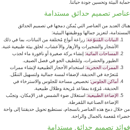
حماية البيئة وتحسين جودة حياتنا.
عناصر تصميم حدائق مستدامة
هناك العديد من العناصر التي يُمكن دمجها في تصميم الحدائق
المستدامة، لتعزيز جمالها ووظيفتها البيئية:
النباتات المُتنوّعة:
زراعة أنواع مُختلفة من النباتات، بما في ذلك
الأشجار والشجيرات والأزهار والأعشاب، لخلق بيئة طبيعية غنية.
المساحات المائية:
إنشاء بركة صغيرة أو نافورة ماء لجذب
الطيور والحشرات، ولتلطيف الجو في فصل الصيف.
الممرات الحجرية:
استخدام الأحجار الطبيعية لإنشاء ممرات
مُتعرّجة في الحديقة، لإضفاء لمسة جمالية ولتسهيل التنقّل.
أماكن الجلوس:
تخصيص مساحة للجلوس والاسترخاء في
الحديقة، مُزوّدة بمقاعد مُريحة وظلال طبيعية.
الإضاءة الطبيعية:
استغلال ضوء الشمس قدر الإمكان، وتجنّب
الإضاءة الصناعية المُفرطة.
من خلال دمج هذه العناصر بانسجام، نستطيع تحويل حديقتنا إلى واحة
خضراء مُفعمة بالجمال والراحة.
فوائد تصميم حدائق مستدامة