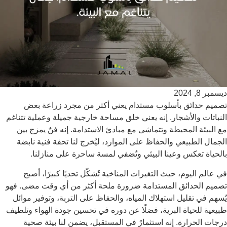
ديسمبر 8, 2024
تصميم حدائق بأسلوب مستدام يعني أكثر من مجرد زراعة بعض
النباتات والأشجار. إنه يعني خلق مساحة خارجية جميلة وعملية تتناغم
مع البيئة المحيطة وتتماشى مع مبادئ الاستدامة. إنه فنٌ يمزج بين
الجمال الطبيعي والحفاظ على الموارد، ليُخرج لنا تحفة فنية نابضة
بالحياة تعكس وعينا البيئي وتُضفي لمسة ساحرة على منازلنا.
في عالم اليوم، حيث التغيرات المناخية تُشكّل تحديًا كبيرًا، أصبح
تصميم الحدائق المستدامة ضرورة ملحة أكثر من أي وقت مضى. فهو
يُسهم في تقليل استهلاك المياه، والحفاظ على التربة، وتوفير موائل
طبيعية للحياة البرية، فضلًا عن دوره في تحسين جودة الهواء وتلطيف
درجات الحرارة. إنه استثمارٌ في المستقبل، يضمن لنا بيئة صحية