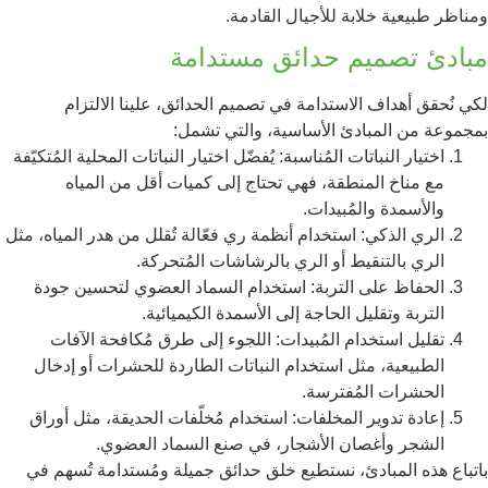
ومناظر طبيعية خلابة للأجيال القادمة.
مبادئ تصميم
حدائق
مستدامة
لكي نُحقق أهداف الاستدامة في تصميم الحدائق، علينا الالتزام
بمجموعة من المبادئ الأساسية، والتي تشمل:
اختيار النباتات المُناسبة: يُفضّل اختيار النباتات المحلية المُتكيّفة
مع مناخ المنطقة، فهي تحتاج إلى كميات أقل من المياه
والأسمدة والمُبيدات.
الري الذكي: استخدام أنظمة ري فعّالة تُقلل من هدر المياه، مثل
الري بالتنقيط أو الري بالرشاشات المُتحركة.
الحفاظ على التربة: استخدام السماد العضوي لتحسين جودة
التربة وتقليل الحاجة إلى الأسمدة الكيميائية.
تقليل استخدام المُبيدات: اللجوء إلى طرق مُكافحة الآفات
الطبيعية، مثل استخدام النباتات الطاردة للحشرات أو إدخال
الحشرات المُفترسة.
إعادة تدوير المخلفات: استخدام مُخلّفات الحديقة، مثل أوراق
الشجر وأغصان الأشجار، في صنع السماد العضوي.
باتباع هذه المبادئ، نستطيع خلق حدائق جميلة ومُستدامة تُسهم في