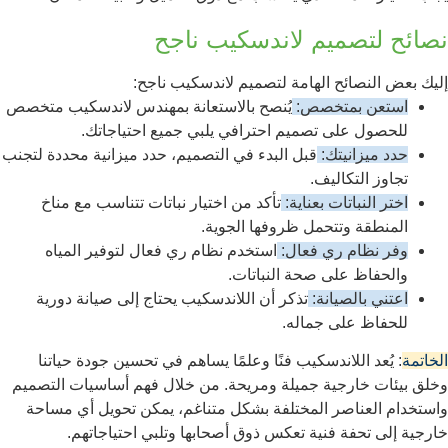
نصائح لتصميم لاندسكيب ناجح
إليك بعض النصائح الهامة لتصميم لاندسكيب ناجح:
استعن بمتخصص:
يُنصح بالاستعانة بمهندس لاندسكيب متخصص
للحصول على تصميم احترافي يلبي جميع احتياجاتك.
حدد ميزانيتك:
قبل البدء في التصميم، حدد ميزانية محددة لتجنب
تجاوز التكاليف.
اختر النباتات بعناية:
تأكد من اختيار نباتات تتناسب مع مناخ
المنطقة وتتحمل ظروفها الجوية.
وفر نظام ري فعال:
استخدم نظام ري فعال لتوفير المياه
والحفاظ على صحة النباتات.
اعتني بالصيانة:
تذكر أن اللاندسكيب يحتاج إلى صيانة دورية
للحفاظ على جماله.
الخاتمة
: يُعد اللاندسكيب فنًا وعلمًا يساهم في تحسين جودة حياتنا
وخلق بيئات خارجية جميلة ومريحة. من خلال فهم أساسيات التصميم
واستخدام العناصر المختلفة بشكل متناغم، يمكن تحويل أي مساحة
خارجية إلى تحفة فنية تعكس ذوق أصحابها وتلبي احتياجاتهم.