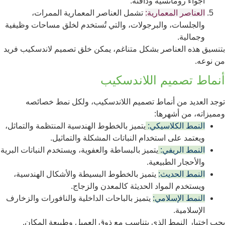
أجواء رومانسية ودافئة.
العناصر المعمارية:
تشمل العناصر المعمارية الممرات،
والجلسات، والبرجولات، والتي تُستخدم لخلق مساحات وظيفية
وجمالية.
بتنسيق هذه العناصر بشكل متناغم، يمكن خلق تصميم لاندسكيب فريد
من نوعه.
أنماط تصميم اللاندسكيب
توجد العديد من أنماط تصميم اللاندسكيب، ولكل نمط خصائصه
ومميزاته، من أشهرها:
النمط الكلاسيكي:
يتميز بالخطوط الهندسية المنتظمة والتماثل،
ويعتمد على استخدام النباتات المشكلة والتماثيل.
النمط الريفي:
يتميز بالبساطة والعفوية، ويستخدم النباتات البرية
والأحجار الطبيعية.
النمط الحديث:
يتميز بالخطوط البسيطة والأشكال الهندسية،
ويستخدم المواد الحديثة كالمعدن والزجاج.
النمط الإسلامي:
يتميز بالباحات الداخلية والنافورات والزخارف
الإسلامية.
يجب اختيار النمط الذي يتناسب مع ذوق العميل وطبيعة المكان.