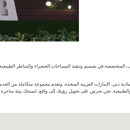
، المتخصصة في تصميم وتنفيذ المساحات الخضراء والمناظر الطبيعية. ن
 بموجب الترخيص رقم 746145 الصادر عن اقتصادية دبي، الإمارات العربية المتحدة، وتقدم م
والطبيعية. نحن نحرص على تحويل رؤيتك إلى واقع، لنمنحك بيئة ساحرة ت